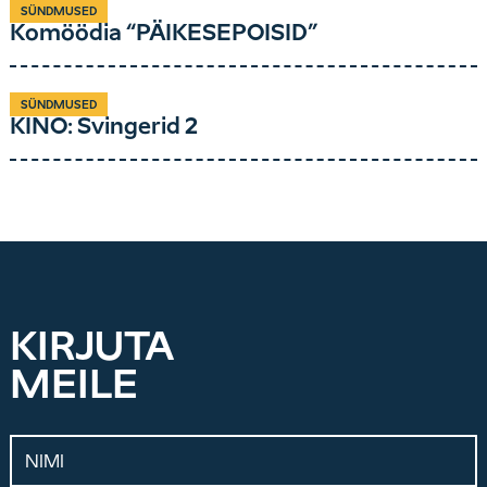
SÜNDMUSED
Komöödia “PÄIKESEPOISID”
SÜNDMUSED
KINO: Svingerid 2
KIRJUTA
MEILE
Nimi