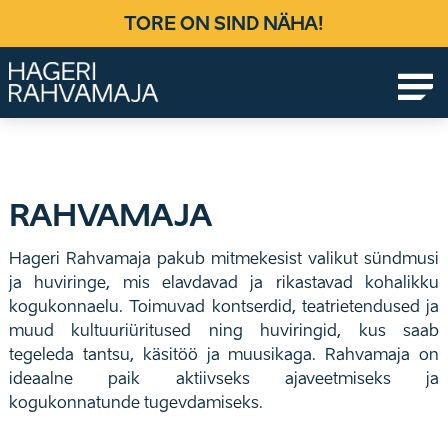
Skip
TORE ON SIND NÄHA!
to
content
Ühendab põlvkondi, loob elamusi!
RAHVAMAJA
Hageri Rahvamaja pakub mitmekesist valikut sündmusi
ja huviringe, mis elavdavad ja rikastavad kohalikku
kogukonnaelu. Toimuvad kontserdid, teatrietendused ja
muud kultuuriüritused ning huviringid, kus saab
tegeleda tantsu, käsitöö ja muusikaga. Rahvamaja on
ideaalne paik aktiivseks ajaveetmiseks ja
kogukonnatunde tugevdamiseks.