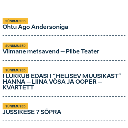
SÜNDMUSED
Õhtu Ago Andersoniga
SÜNDMUSED
Viimane metsavend – Piibe Teater
SÜNDMUSED
! LÜKKUB EDASI ! “HELISEV MUUSIKAST”
HANNA – LIINA VÕSA JA OOPER –
KVARTETT
SÜNDMUSED
JUSSIKESE 7 SÕPRA