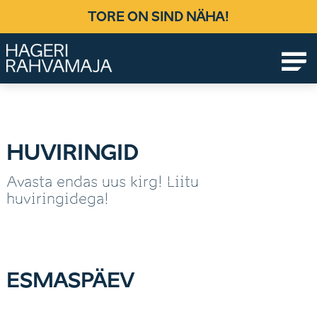
Skip
TORE ON SIND NÄHA!
to
content
Ühendab põlvkondi, loob elamusi!
HUVIRINGID
Avasta endas uus kirg! Liitu
huviringidega!
ESMASPÄEV