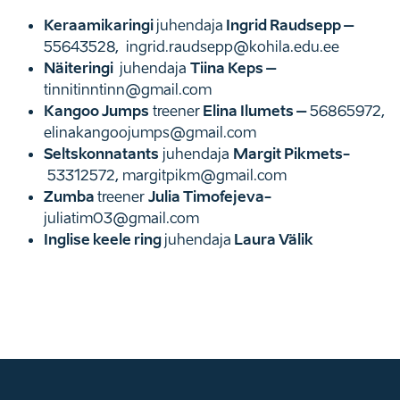
Keraamikaringi
juhendaja
Ingrid Raudsepp –
55643528, ingrid.raudsepp@kohila.edu.ee
Näiteringi
juhendaja
Tiina Keps –
tinnitinntinn@gmail.com
Kangoo Jumps
treener
Elina Ilumets –
56865972,
elinakangoojumps@gmail.com
Seltskonnatants
juhendaja
Margit Pikmets-
53312572, margitpikm@gmail.com
Zumba
treener
Julia Timofejeva-
juliatim03@gmail.com
Inglise keele ring
juhendaja
Laura Välik