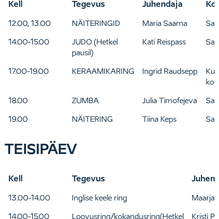
Kell
Tegevus
Juhendaja
Ko
12.00, 13.00
NÄITERINGID
Maria Saarna
Saa
14.00-15.00
JUDO (Hetkel
Kati Reispass
Saa
pausil)
17.00-19.00
KERAAMIKARING
Ingrid Raudsepp
Kun
kor
18.00
ZUMBA
Julia Timofejeva
Saa
19.00
NÄITERING
Tiina Keps
Saa
TEISIPÄEV
Kell
Tegevus
Juhend
13.00-14.00
Inglise keele ring
Maarja 
14.00-15.00
Loovusring/kokandusring(Hetkel
Kristi P