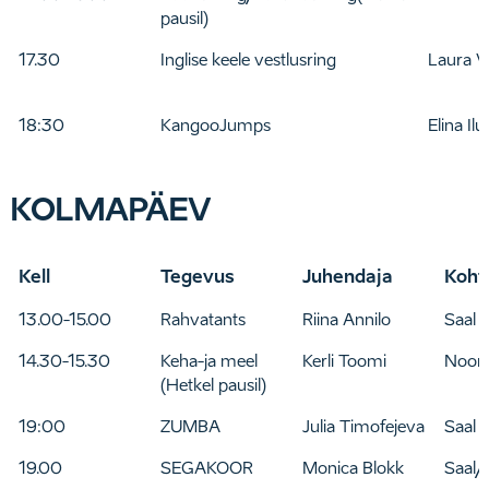
pausil)
17.30
Inglise keele vestlusring
Laura Vä
18:30
KangooJumps
Elina Il
KOLMAPÄEV
Kell
Tegevus
Juhendaja
Koht
13.00-15.00
Rahvatants
Riina Annilo
Saal
14.30-15.30
Keha-ja meel
Kerli Toomi
Noort
(Hetkel pausil)
19:00
ZUMBA
Julia Timofejeva
Saal
19.00
SEGAKOOR
Monica Blokk
Saal/