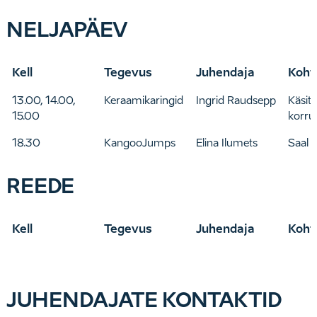
NELJAPÄEV
Kell
Tegevus
Juhendaja
Koht
13.00, 14.00,
Keraamikaringid
Ingrid Raudsepp
Käsitö
15.00
korru
18.30
KangooJumps
Elina Ilumets
Saal
REEDE
Kell
Tegevus
Juhendaja
Koht
JUHENDAJATE KONTAKTID