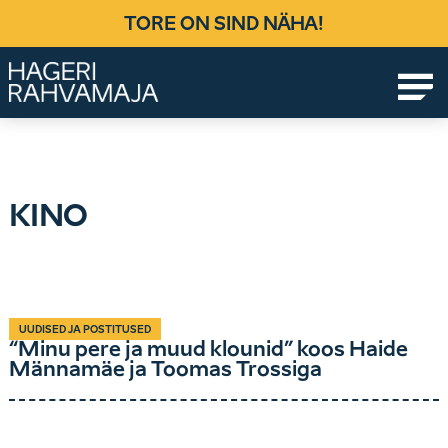
Skip
TORE ON SIND NÄHA!
to
content
Ühendab põlvkondi, loob elamusi!
KINO
UUDISED JA POSTITUSED
“Minu pere ja muud klounid” koos Haide
Männamäe ja Toomas Trossiga