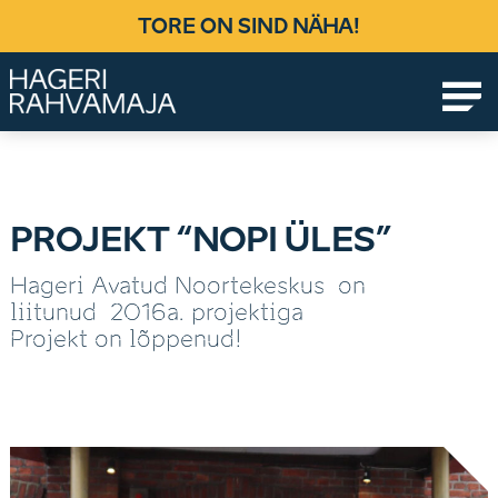
Skip
TORE ON SIND NÄHA!
to
content
Ühendab põlvkondi, loob elamusi!
PROJEKT “NOPI ÜLES”
Hageri Avatud Noortekeskus on
liitunud 2016a. projektiga
Projekt on lõppenud!