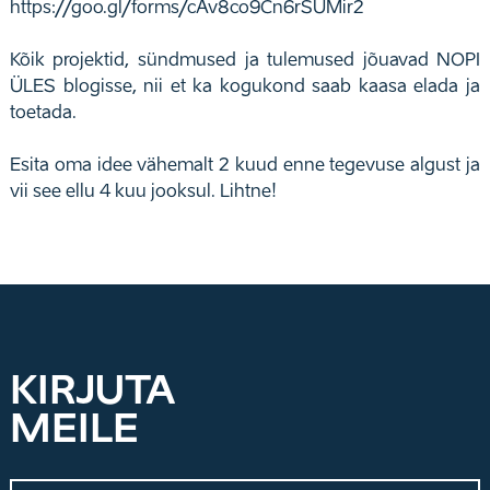
https://goo.gl/forms/cAv8co9Cn6rSUMir2
Kõik projektid, sündmused ja tulemused jõuavad NOPI
ÜLES blogisse, nii et ka kogukond saab kaasa elada ja
toetada.
Esita oma idee vähemalt 2 kuud enne tegevuse algust ja
vii see ellu 4 kuu jooksul. Lihtne!
KIRJUTA
MEILE
Nimi