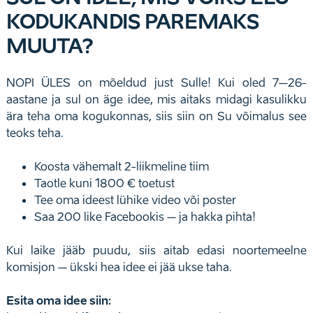
KODUKANDIS PAREMAKS
MUUTA?
NOPI ÜLES on mõeldud just Sulle! Kui oled 7–26-
aastane ja sul on äge idee, mis aitaks midagi kasulikku
ära teha oma kogukonnas, siis siin on Su võimalus see
teoks teha.
Koosta vähemalt 2-liikmeline tiim
Taotle kuni 1800 € toetust
Tee oma ideest lühike video või poster
Saa 200 like Facebookis – ja hakka pihta!
Kui laike jääb puudu, siis aitab edasi noortemeelne
komisjon – ükski hea idee ei jää ukse taha.
Esita oma idee siin: